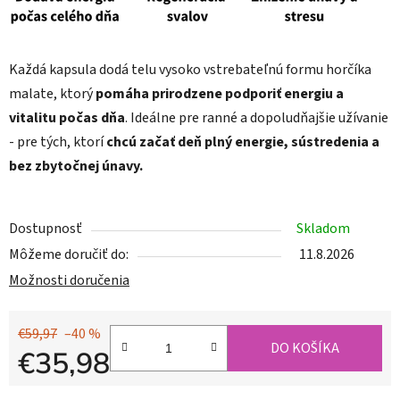
Každá kapsula dodá telu vysoko vstrebateľnú formu horčíka
malate, ktorý
pomáha prirodzene podporiť energiu a
vitalitu počas dňa
. Ideálne pre ranné a dopoludňajšie užívanie
- pre tých, ktorí
chcú začať deň plný energie, sústredenia a
bez zbytočnej únavy.
Dostupnosť
Skladom
Môžeme doručiť do:
11.8.2026
Možnosti doručenia
€59,97
–40 %
DO KOŠÍKA
€35,98
Jednotková cena: