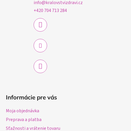
ä
info
@
kralovstvizdravi.cz
t
+420 704 713 284
i
e
Informácie pre vás
Moja objednávka
Preprava a platba
Sťažnosti a vrátenie tovaru