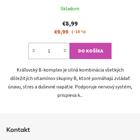
Priemerné
Skladom
hodnotenie
produktu
€8,99
je
€9,99
(–10 %)
4,6
z
DO KOŠÍKA
5
hviezdičiek.
Kráľovský B-komplex je silná kombinácia všetkých
dôležitých vitamínov skupiny B, ktoré pomáhajú zvládať
únavu, stres a duševné napätie. Podporuje nervový systém,
prispieva k...
Z
á
Kontakt
p