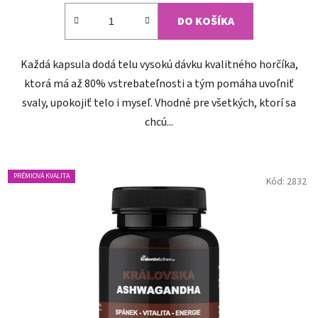
z
DO KOŠÍKA
5
hviezdičiek.
Každá kapsula dodá telu vysokú dávku kvalitného horčíka,
ktorá má až 80% vstrebateľnosti a tým pomáha uvoľniť
svaly, upokojiť telo i myseľ. Vhodné pre všetkých, ktorí sa
chcú...
PRÉMIOVÁ KVALITA
Kód:
2832