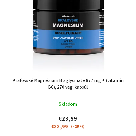
Kráľovské Magnézium Bisglycinate 877 mg + (vitamín
B6), 270 veg. kapsúl
Priemerné
Skladom
hodnotenie
produktu
€23,99
je
€33,99
(–29 %)
4,9