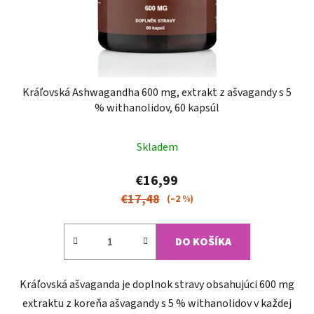
Kráľovská Ashwagandha 600 mg, extrakt z ašvagandy s 5
% withanolidov, 60 kapsúl
Priemerné
Skladem
hodnotenie
produktu
€16,99
je
€17,48
(–2 %)
4,9
z
DO KOŠÍKA
5
hviezdičiek.
Kráľovská ašvaganda je doplnok stravy obsahujúci 600 mg
extraktu z koreňa ašvagandy s 5 % withanolidov v každej