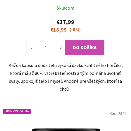
Priemerné
Skladom
hodnotenie
produktu
€17,99
je
€18,99
(–5 %)
4,8
z
DO KOŠÍKA
5
hviezdičiek.
Každá kapsula dodá telu vysokú dávku kvalitného horčíka,
ktorá má až 80% vstrebateľnosti a tým pomáha uvoľniť
svaly, upokojiť telo i myseľ. Vhodné pre všetkých, ktorí sa
chcú...
PRÉMIOVÁ KVALITA
Kód:
2841