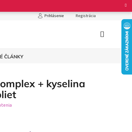
ienky ochrany osobných údajov
Registrácia
Prihlásenie
NÁKUPNÝ
KOŠÍK
É ČLÁNKY
omplex + kyselina
liet
otenia