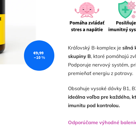
4,6
z
5
hviezdičiek.
Kráľovský B-komplex je
silná
€9,99
skupiny B
, ktoré pomáhajú zv
–10 %
Podporuje nervový systém, pr
premieňať energiu z potravy.
Obsahuje vysoké dávky B1, B2, 
ideálna voľba pre každého, kt
imunitu pod kontrolou.
Odporúčame výhodné balen