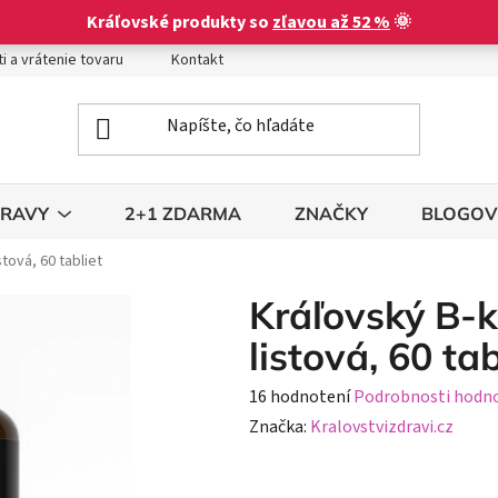
Kráľovské produkty so
zľavou až 52 %
🌞
i a vrátenie tovaru
Kontakt
Obchodné podmienky
Podm
TRAVY
2+1 ZDARMA
ZNAČKY
BLOGOV
tová, 60 tabliet
Kráľovský B-k
listová, 60 tab
Priemerné
16 hodnotení
Podrobnosti hodn
hodnotenie
Značka:
Kralovstvizdravi.cz
produktu
je