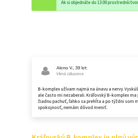
Ak si objednáte do 13:00 prostredníctv
Alena V., 39 let:
Věrná zákaznice
B-komplex užívam najmä na únavu a nervy. Vyskúš
ale často mi nezaberali. Kráľovský B-komplex ma 
žiadnu pachuť, ľahko sa prehĺta a po týždni som m
spokojnosť, nemám dôvod meniť.
Kráľovský B-komplex je plný v