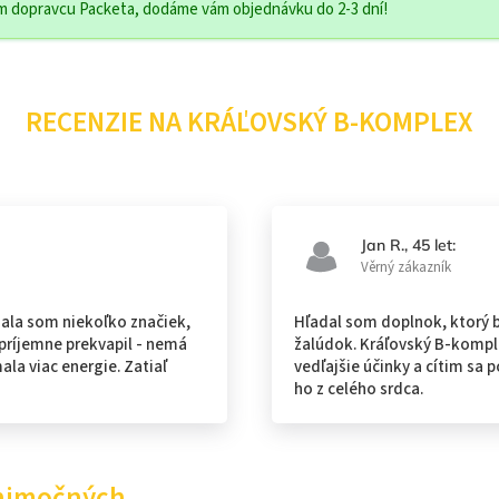
om dopravcu Packeta, dodáme vám objednávku do 2-3 dní!
RECENZIE NA KRÁĽOVSKÝ B-KOMPLEX
Jan R., 45 let:
Věrný zákazník
ala som niekoľko značiek,
Hľadal som doplnok, ktorý b
príjemne prekvapil - nemá
žalúdok. Kráľovský B-kompl
ala viac energie. Zatiaľ
vedľajšie účinky a cítim sa
ho z celého srdca.
ýnimočných