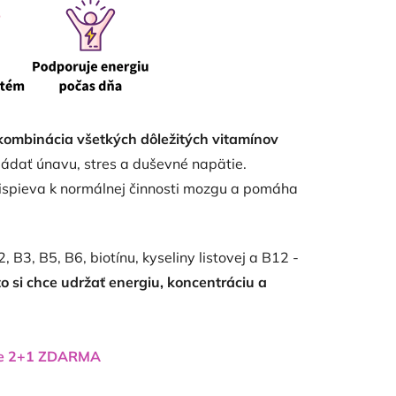
 kombinácia všetkých dôležitých vitamínov
ládať únavu, stres a duševné napätie.
ispieva k normálnej činnosti mozgu a pomáha
B3, B5, B6, biotínu, kyseliny listovej a B12 -
o si chce udržať energiu, koncentráciu a
ie 2+1 ZDARMA