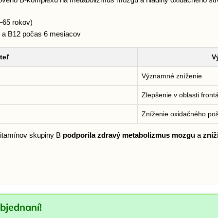
–65 rokov)
j) a B12 počas 6 mesiacov
teľ
V
Významné zníženie
Zlepšenie v oblasti front
Zníženie oxidačného po
itamínov skupiny B
podporila zdravý metabolizmus mozgu
a
zníž
bjednaní!