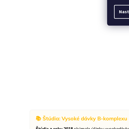
Nast
📚 Štúdia: Vysoké dávky B-komplexu
Štúdia z roku 2018
skúmala účinky vysokodávko