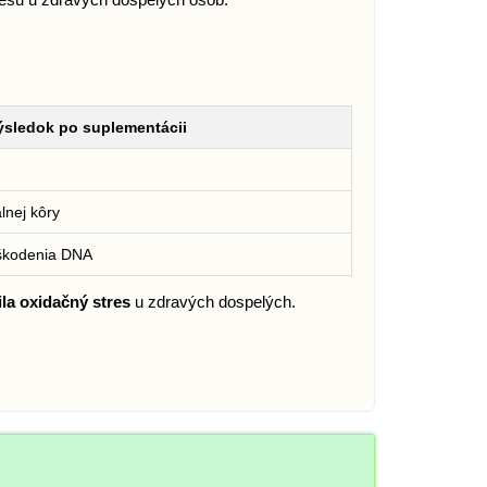
ýsledok po suplementácii
álnej kôry
škodenia DNA
ila oxidačný stres
u zdravých dospelých.