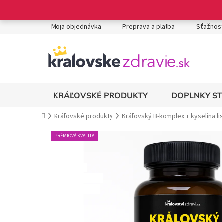
Prejsť
na
obsah
Moja objednávka
Preprava a platba
Sťažnost
DOPLNKY S
KRÁĽOVSKÉ PRODUKTY
Domov
Kráľovské produkty
Kráľovský B-komplex + kyselina lis
PRÉMIOVÁ KVALITA
VEGAN
BEZ LEPKU
BEZ LAKTÓZY
PRÍRODNÉ ZLOŽENIE
VEGÁNSKE KAPSULY