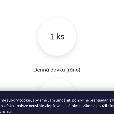
1 ks
Denná dávka (ráno)
60 ks
me súbory cookie, aby sme vám umožnili pohodlné prehliadanie 
 a vďaka analýze neustále zlepšovali jej funkcie, výkon a použiteľn
formácií