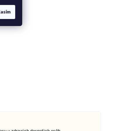
lasím
esu u zdravých dospelých osôb.