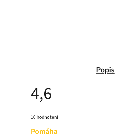
Popis
4,6
Priemerné
hodnotenie
16 hodnotení
produktu
je
4,6
Pomáha
z