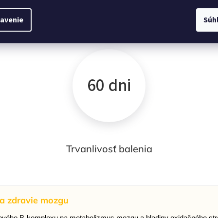
avenie
Súh
Obsah balenia
60 dni
Trvanlivosť balenia
 a zdravie mozgu
vého B-komplexu na metabolizmus mozgu a hladiny oxidačného str