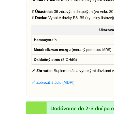
Účastníci:
36 zdravých dospelých (vo veku 30
Dávka:
Vysoké dávky B6, B9 (kyseliny listove
Ukazova
Homocysteín
Metabolizmus mozgu
(meraný pomocou MRS)
Oxidačný stres
(8-OHdG)
📌 Zhrnutie:
Suplementácia vysokými dávkami v
🔗 Zobraziť štúdiu (MDPI)
Dodávame do 2-3 dní po o