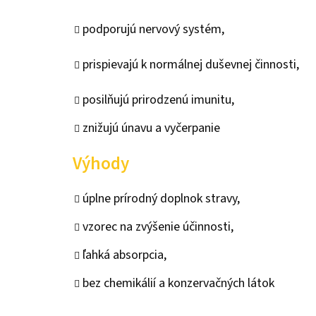
5
hviezdičiek.
podporujú nervový systém,
prispievajú k normálnej duševnej činnosti,
posilňujú prirodzenú imunitu,
znižujú únavu a vyčerpanie
Výhody
úplne prírodný doplnok stravy,
vzorec na zvýšenie účinnosti,
ľahká absorpcia,
bez chemikálií a konzervačných látok