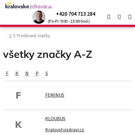
Prejsť
na
+420 704 713 284
Hľadať
NÁK
obsah
Kráľovské produkty so
zľavou až 52 %
🌞
(Po-Pi: 9:00 - 15:00 hod.)
KOŠÍ
Domov
Predávané značky
všetky značky A-Z
F
K
N
P
S
F
FEMINUS
KLOUBUS
K
Kralovstvizdravi.cz