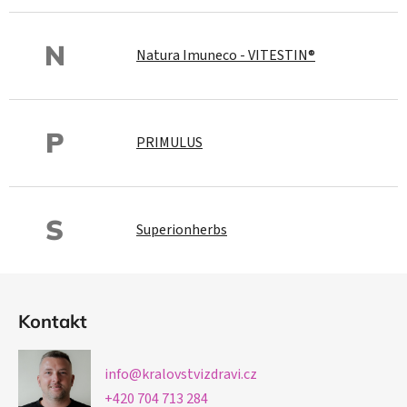
N
Natura Imuneco - VITESTIN®
P
PRIMULUS
S
Superionherbs
Z
á
Kontakt
p
ä
info
@
kralovstvizdravi.cz
t
+420 704 713 284
i