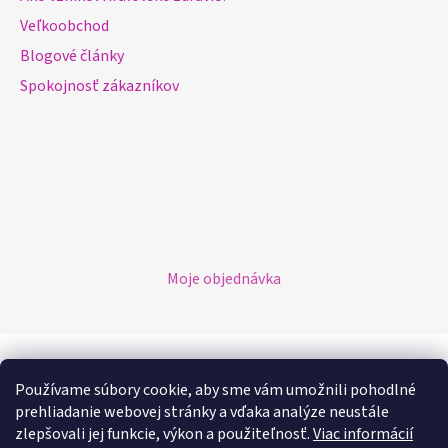
Veľkoobchod
Blogové články
Spokojnosť zákazníkov
Moje objednávka
Možnosti platby
Používame súbory cookie, aby sme vám umožnili pohodlné
prehliadanie webovej stránky a vďaka analýze neustále
Možnosti dopravy
zlepšovali jej funkcie, výkon a použiteľnosť.
Viac informácií