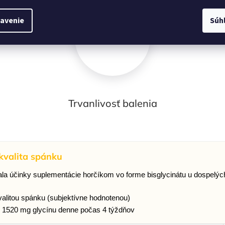
avenie
Súh
30 dni
Trvanlivosť balenia
kvalita spánku
a účinky suplementácie horčíkom vo forme bisglycinátu u dospelýc
alitou spánku (subjektívne hodnotenou)
+ 1520 mg glycínu denne počas 4 týždňov