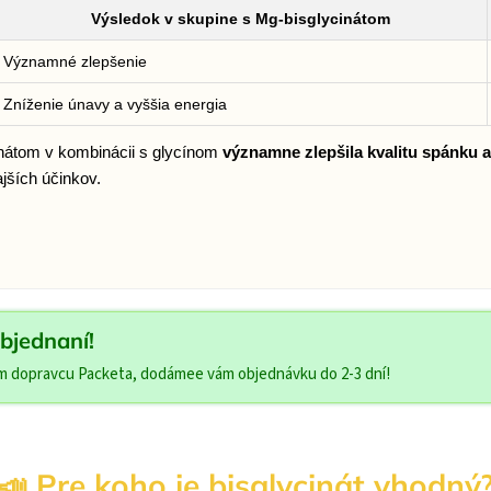
Výsledok v skupine s Mg-bisglycinátom
Významné zlepšenie
Zníženie únavy a vyššia energia
átom v kombinácii s glycínom
významne zlepšila kvalitu spánku a
jších účinkov.
bjednaní!
om dopravcu Packeta, dodámee vám objednávku do 2-3 dní!
📣 Pre koho je bisglycinát vhodný