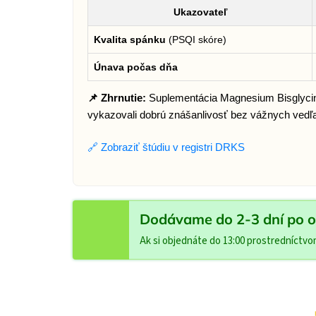
Ukazovateľ
Kvalita spánku
(PSQI skóre)
Únava počas dňa
📌 Zhrnutie:
Suplementácia Magnesium Bisglycin
vykazovali dobrú znášanlivosť bez vážnych vedľa
🔗 Zobraziť štúdiu v registri DRKS
Dodávame do 2-3 dní po o
Ak si objednáte do 13:00 prostredníctv