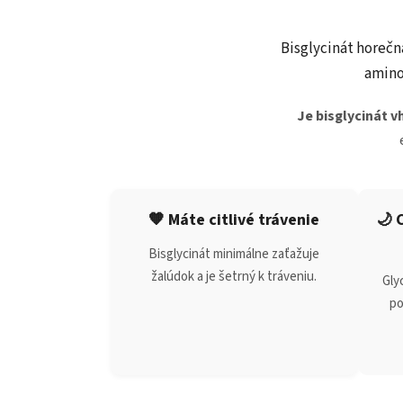
Bisglycinát horečn
amino
Je bisglycinát 
🧡 Máte citlivé trávenie
🌙 
Bisglycinát minimálne zaťažuje
žalúdok a je šetrný k tráveniu.
Gly
po