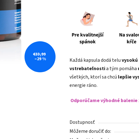
je
4,9
z
5
hviezdičiek.
€33,99
–29 %
Každá kapsula dodá telu
vysokú 
vstrebateľnosti
a tým pomáha
všetkých, ktorí sa chcú
lepšie v
energie ráno.
Odporúčame výhodné balenie
Dostupnosť
Môžeme doručiť do: