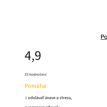
Po
4,9
Priemerné
hodnotenie
15 hodnotení
produktu
je
4,9
Pomáha
z
5
hviezdičiek.
odolávať únave a stresu,