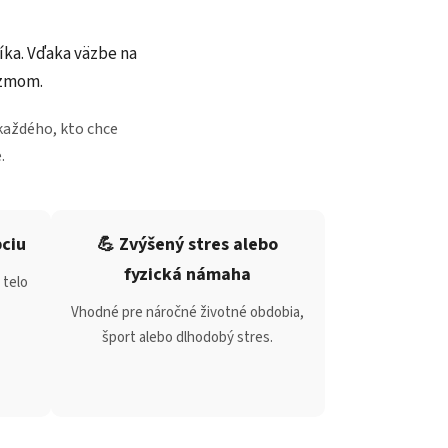
íka. Vďaka väzbe na
izmom.
 každého, kto chce
.
pciu
💪 Zvýšený stres alebo
fyzická námaha
 telo
Vhodné pre náročné životné obdobia,
šport alebo dlhodobý stres.