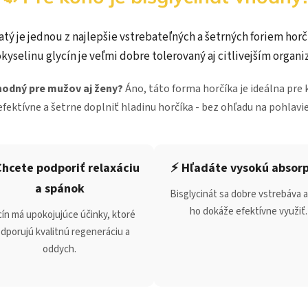
atý je jednou z najlepšie vstrebateľných a šetrných foriem horč
kyselinu glycín je veľmi dobre tolerovaný aj citlivejším organ
vhodný pre mužov aj ženy?
Áno, táto forma horčíka je ideálna pre
efektívne a šetrne doplniť hladinu horčíka - bez ohľadu na pohlavie
Chcete podporiť relaxáciu
⚡ Hľadáte vysokú absor
a spánok
Bisglycinát sa dobre vstrebáva a
ho dokáže efektívne využiť.
cín má upokojujúce účinky, ktoré
dporujú kvalitnú regeneráciu a
oddych.