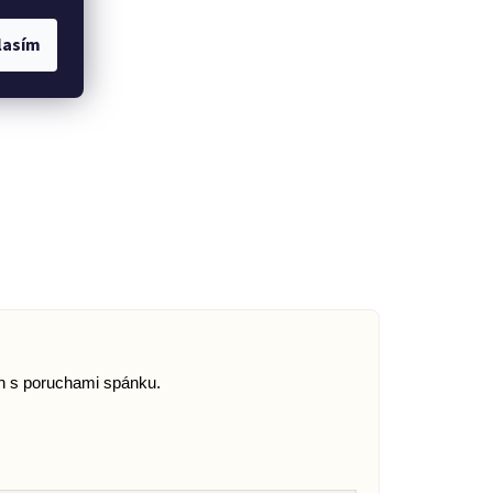
lasím
h s poruchami spánku.