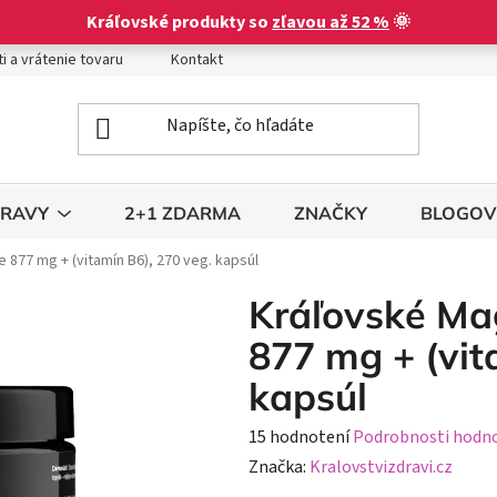
Kráľovské produkty so
zľavou až 52 %
🌞
i a vrátenie tovaru
Kontakt
Obchodné podmienky
Podm
TRAVY
2+1 ZDARMA
ZNAČKY
BLOGOV
 877 mg + (vitamín B6), 270 veg. kapsúl
Kráľovské Ma
877 mg + (vit
kapsúl
Priemerné
15 hodnotení
Podrobnosti hodn
hodnotenie
Značka:
Kralovstvizdravi.cz
produktu