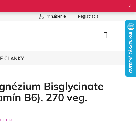
ienky ochrany osobných údajov
Registrácia
Prihlásenie
NÁKUPNÝ
KOŠÍK
É ČLÁNKY
gnézium Bisglycinate
amín B6), 270 veg.
otenia