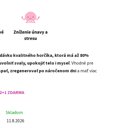
dávku kvalitného horčíka, ktorá má až 80%
uvoľniť svaly, upokojiť telo i myseľ
. Vhodné pre
yspať, zregenerovať po náročenom dni
a mať viac
 2+1 ZDARMA
Skladom
11.8.2026