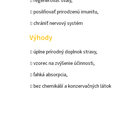
regenerovať svaly,
posilňovať prirodzenú imunitu,
chrániť nervový systém
Výhody
úplne prírodný doplnok stravy,
vzorec na zvýšenie účinnosti,
ľahká absorpcia,
bez chemikálií a konzervačných látok