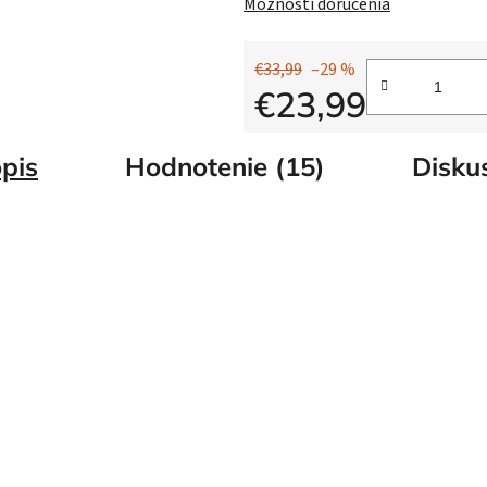
Možnosti doručenia
€33,99
–29 %
€23,99
Jednotková cena:
pis
Hodnotenie (15)
Disku