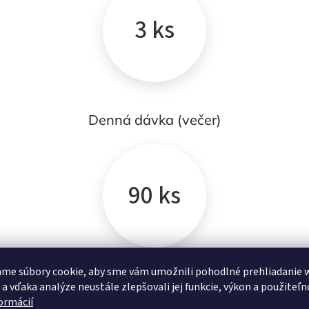
3 ks
Denná dávka (večer)
90 ks
me súbory cookie, aby sme vám umožnili pohodlné prehliadanie 
Obsah balenia
 a vďaka analýze neustále zlepšovali jej funkcie, výkon a použiteľn
formácií