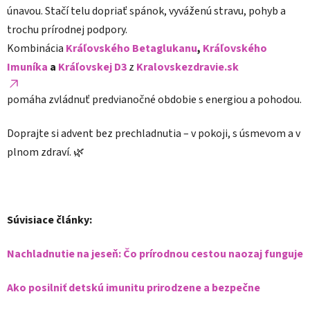
únavou. Stačí telu dopriať spánok, vyváženú stravu, pohyb a
trochu prírodnej podpory.
Kombinácia
Kráľovského Betaglukanu
,
Kráľovského
Imuníka
a
Kráľovskej D3
z
Kralovskezdravie.sk
pomáha zvládnuť predvianočné obdobie s energiou a pohodou.
Doprajte si advent bez prechladnutia – v pokoji, s úsmevom a v
plnom zdraví. 🌿
Súvisiace články:
Nachladnutie na jeseň: Čo prírodnou cestou naozaj funguje
Ako posilniť detskú imunitu prirodzene a bezpečne