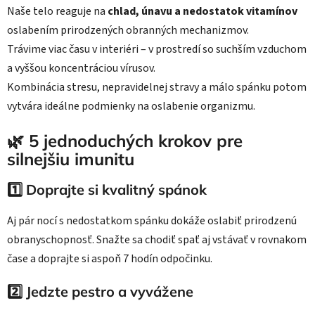
Naše telo reaguje na
chlad, únavu a nedostatok vitamínov
oslabením prirodzených obranných mechanizmov.
Trávime viac času v interiéri – v prostredí so suchším vzduchom
a vyššou koncentráciou vírusov.
Kombinácia stresu, nepravidelnej stravy a málo spánku potom
vytvára ideálne podmienky na oslabenie organizmu.
🌿 5 jednoduchých krokov pre
silnejšiu imunitu
1️⃣ Doprajte si kvalitný spánok
Aj pár nocí s nedostatkom spánku dokáže oslabiť prirodzenú
obranyschopnosť. Snažte sa chodiť spať aj vstávať v rovnakom
čase a doprajte si aspoň 7 hodín odpočinku.
2️⃣ Jedzte pestro a vyvážene