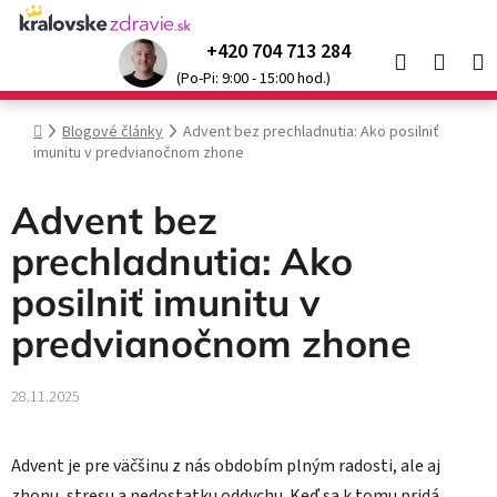
Prejsť
na
+420 704 713 284
Hľadať
NÁK
obsah
Kráľovské produkty so
zľavou až 52 %
🌞
(Po-Pi: 9:00 - 15:00 hod.)
KOŠÍ
Domov
Blogové články
Advent bez prechladnutia: Ako posilniť
imunitu v predvianočnom zhone
Advent bez
prechladnutia: Ako
posilniť imunitu v
predvianočnom zhone
28.11.2025
Advent je pre väčšinu z nás obdobím plným radosti, ale aj
zhonu, stresu a nedostatku oddychu. Keď sa k tomu pridá