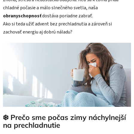
chladné počasie a málo slnečného svetla, naša
obranyschopnosť
dostáva poriadne zabrať.
Ako si teda užiť advent bez prechladnutia a zároveň si
zachovať energiu aj dobrú náladu?
❄️ Prečo sme počas zimy náchylnejší
na prechladnutie