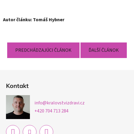
Autor článku: Tomáš Hybner
PREDCHÁDZAJÚCI ČLÁNOK
ĎALŠÍ ČLÁNOK
Z
á
Kontakt
p
ä
info
@
kralovstvizdravi.cz
t
+420 704 713 284
i
e