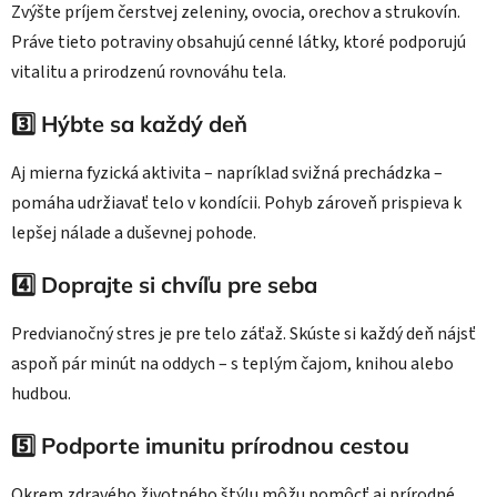
Zvýšte príjem čerstvej zeleniny, ovocia, orechov a strukovín.
Práve tieto potraviny obsahujú cenné látky, ktoré podporujú
vitalitu a prirodzenú rovnováhu tela.
3️⃣ Hýbte sa každý deň
Aj mierna fyzická aktivita – napríklad svižná prechádzka –
pomáha udržiavať telo v kondícii. Pohyb zároveň prispieva k
lepšej nálade a duševnej pohode.
4️⃣ Doprajte si chvíľu pre seba
Predvianočný stres je pre telo záťaž. Skúste si každý deň nájsť
aspoň pár minút na oddych – s teplým čajom, knihou alebo
hudbou.
5️⃣ Podporte imunitu prírodnou cestou
Okrem zdravého životného štýlu môžu pomôcť aj prírodné