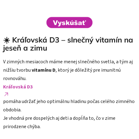
☀️ Kráľovská D3 – slnečný vitamín na
jeseň a zimu
V zimných mesiacoch máme menej slnečného svetla, a tým aj
nižšiu tvorbu
vitamínu D
, ktorý je dôležitý pre imunitnú
rovnováhu.
Kráľovská D3
pomáha udržať jeho optimálnu hladinu počas celého zimného
obdobia.
Je vhodná pre dospelých aj deti a dopĺňa to, čo v zime
prirodzene chýba.