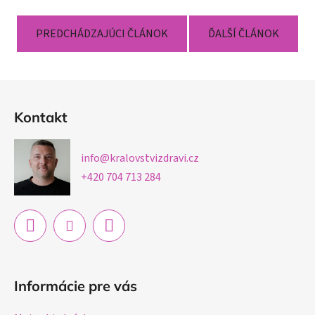
PREDCHÁDZAJÚCI ČLÁNOK
ĎALŠÍ ČLÁNOK
Z
á
Kontakt
p
ä
info
@
kralovstvizdravi.cz
t
+420 704 713 284
i
e
Informácie pre vás