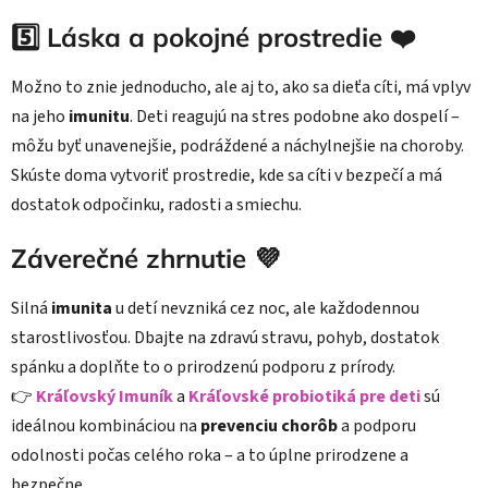
5️⃣ Láska a pokojné prostredie ❤️
Možno to znie jednoducho, ale aj to, ako sa dieťa cíti, má vplyv
na jeho
imunitu
. Deti reagujú na stres podobne ako dospelí –
môžu byť unavenejšie, podráždené a náchylnejšie na choroby.
Skúste doma vytvoriť prostredie, kde sa cíti v bezpečí a má
dostatok odpočinku, radosti a smiechu.
Záverečné zhrnutie 💜
Silná
imunita
u detí nevzniká cez noc, ale každodennou
starostlivosťou. Dbajte na zdravú stravu, pohyb, dostatok
spánku a doplňte to o prirodzenú podporu z prírody.
👉
Kráľovský Imuník
a
Kráľovské probiotiká pre deti
sú
ideálnou kombináciou na
prevenciu chorôb
a podporu
odolnosti počas celého roka – a to úplne prirodzene a
bezpečne.