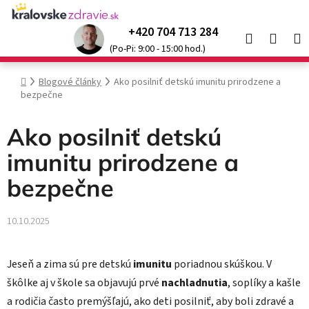
Prejsť
na
+420 704 713 284
Hľadať
NÁK
obsah
Kráľovské produkty so
zľavou až 52 %
🌞
(Po-Pi: 9:00 - 15:00 hod.)
KOŠÍ
Domov
Blogové články
Ako posilniť detskú imunitu prirodzene a
bezpečne
Ako posilniť detskú
imunitu prirodzene a
bezpečne
10.10.2025
Jeseň a zima sú pre detskú
imunitu
poriadnou skúškou. V
škôlke aj v škole sa objavujú prvé
nachladnutia
, soplíky a kašle
a rodičia často premýšľajú, ako deti posilniť, aby boli zdravé a