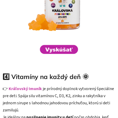
4️⃣ Vitamíny na každý deň 🌞
👉
Kráľovský Imuník
je prírodný doplnok vytvorený špeciálne
pre deti. Spája silu vitamínov C, D3, K2, zinku a rakytníka v
jednom sirupe s lahodnou jahodovou príchuťou, ktorú si deti
zamilujú.
Je ideálny na
posilnenie imunity u detí
počas obdobia, keď