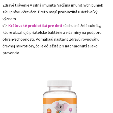
Zdravé trávenie = silná imunita. Väčšina imunitných buniek
sídli práve v črevách. Preto majú
probiotiká
u detí veľký
význam.
👉
Kráľovské probiotiká pre deti
sú chutné želé cukríky,
ktoré obsahujú priateľské baktérie a vitamíny na podporu
obranyschopnosti. Pomáhajú nastaviť zdravú rovnováhu
črevnej mikroflóry, čo je dôležité pri
nachladnutí
aj ako
prevencia.