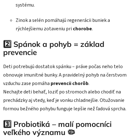
systému.
Zinok a selén pomáhajú regenerácii buniek a
rýchlejšiemu zotaveniu pri
chorobe
.
2️⃣ Spánok a pohyb = základ
prevencie
Deti potrebujú dostatok spánku – práve počas neho telo
obnovuje imunitné bunky. A pravidelný pohyb na čerstvom
vzduchu zase pomáha
prevencii chorôb
.
Nechajte deti behať, loziť po stromoch alebo chodiť na
prechádzky aj vtedy, keď je vonku chladnejšie. Otužovanie
formou bežného pohybu funguje lepšie než ľadová sprcha.
3️⃣ Probiotiká – malí pomocníci
veľkého významu 🦠