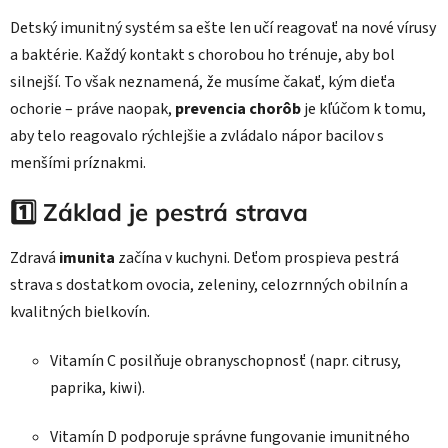
Detský imunitný systém sa ešte len učí reagovať na nové vírusy
a baktérie. Každý kontakt s chorobou ho trénuje, aby bol
silnejší. To však neznamená, že musíme čakať, kým dieťa
ochorie – práve naopak,
prevencia chorôb
je kľúčom k tomu,
aby telo reagovalo rýchlejšie a zvládalo nápor bacilov s
menšími príznakmi.
1️⃣ Základ je pestrá strava
Zdravá
imunita
začína v kuchyni. Deťom prospieva pestrá
strava s dostatkom ovocia, zeleniny, celozrnných obilnín a
kvalitných bielkovín.
Vitamín C posilňuje obranyschopnosť (napr. citrusy,
paprika, kiwi).
Vitamín D podporuje správne fungovanie imunitného