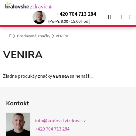
Prejsť
na
+420 704 713 284
Hľadať
NÁK
obsah
Kráľovské produkty so
zľavou až 52 %
🌞
(Po-Pi: 9:00 - 15:00 hod.)
KOŠÍ
Domov
Predávané značky
VENIRA
VENIRA
Žiadne produkty značky
VENIRA
sa nenašli...
Z
á
Kontakt
p
ä
info
@
kralovstvizdravi.cz
t
+420 704 713 284
i