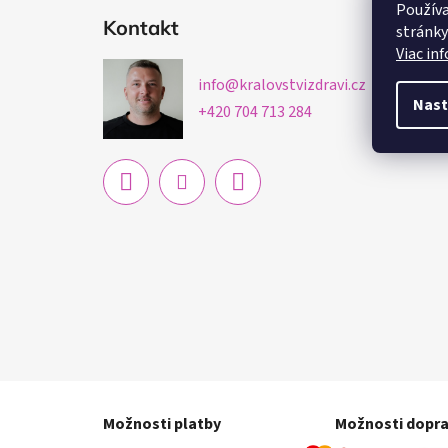
á
Používa
Kontakt
stránky
p
Viac in
ä
info
@
kralovstvizdravi.cz
t
Nast
+420 704 713 284
i
e
Možnosti platby
Možnosti dopr