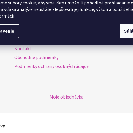
me súbory cookie, aby sme vám umožnili pohodlné prehliadanie 
Informácie pre vás
 a vďaka analýze neustále zlepšovali jej funkcie, výkon a použiteľn
A
formácií
Moja objednávka
Preprava a platba
avenie
Súh
B
Sťažnosti a vrátenie tovaru
S
Kontakt
Obchodné podmienky
Podmienky ochrany osobných údajov
Moje objednávka
avy