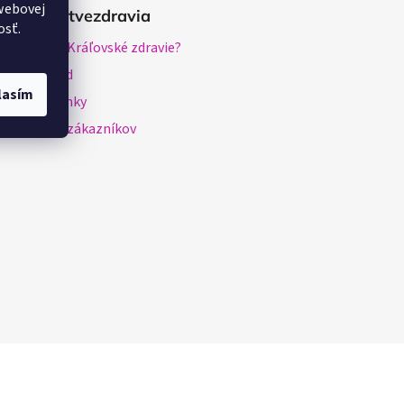
webovej
O Kráľovstvezdravia
osť.
ko vznikol Kráľovské zdravie?
Veľkoobchod
lasím
logové články
pokojnosť zákazníkov