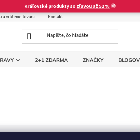
Kráľovské produkty so
zľavou až 52 %
🌞
i a vrátenie tovaru
Kontakt
Obchodné podmienky
Podm
TRAVY
2+1 ZDARMA
ZNAČKY
BLOGOV