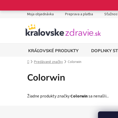
Prejsť
na
obsah
Moja objednávka
Preprava a platba
Sťažnost
DOPLNKY S
KRÁĽOVSKÉ PRODUKTY
Domov
Predávané značky
Colorwin
Colorwin
Žiadne produkty značky
Colorwin
sa nenašli...
Z