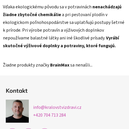
Vďaka ekologickému pôvodu sa v potravinách
nenachádzajú
žiadne zbytočné chemikálie
a pri pestovaní plodín v
ekologickom poľnohospodárstve sa uplatňujú postupy šetrné
k prírode. Pri výrobe potravín a výživových doplnkov
nepoužívame balastné látky ani iné škodlivé prísady.
Vyrábí
skutočné výživové doplnky a potraviny, ktoré fungujú.
Žiadne produkty značky
BrainMax
sa nenašli...
Z
á
Kontakt
p
ä
info
@
kralovstvizdravi.cz
t
+420 704 713 284
i
e