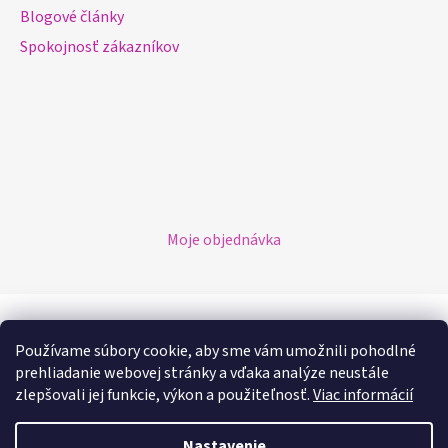
Blogové články
Spokojnosť zákazníkov
Moje objednávka
Možnosti platby
Používame súbory cookie, aby sme vám umožnili pohodlné
prehliadanie webovej stránky a vďaka analýze neustále
Možnosti dopravy
zlepšovali jej funkcie, výkon a použiteľnosť.
Viac informácií
Nastavenie