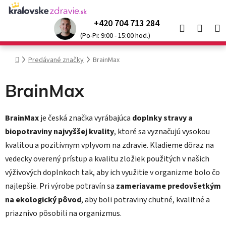
Prejsť
na
+420 704 713 284
Hľadať
NÁK
obsah
Kráľovské produkty so
zľavou až 52 %
🌞
(Po-Pi: 9:00 - 15:00 hod.)
KOŠÍ
Domov
Predávané značky
BrainMax
BrainMax
BrainMax
je česká značka vyrábajúca
doplnky stravy a
biopotraviny najvyššej kvality
, ktoré sa vyznačujú vysokou
kvalitou a pozitívnym vplyvom na zdravie. Kladieme dôraz na
vedecky overený prístup a kvalitu zložiek použitých v našich
výživových doplnkoch tak, aby ich využitie v organizme bolo čo
najlepšie. Pri výrobe potravín sa
zameriavame predovšetkým
na ekologický pôvod
, aby boli potraviny chutné, kvalitné a
priaznivo pôsobili na organizmus.