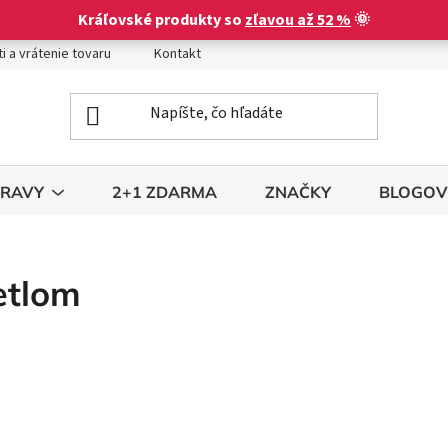
Kráľovské produkty so
zľavou až 52 %
🌞
i a vrátenie tovaru
Kontakt
Obchodné podmienky
Podm
TRAVY
2+1 ZDARMA
ZNAČKY
BLOGOV
etlom