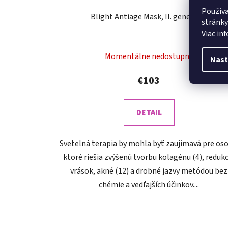
t
Používa
Blight Antiage Mask, II. generácie
o
stránky
v
Viac in
Momentálne nedostupné
Nast
€103
DETAIL
Svetelná terapia by mohla byť zaujímavá pre oso
ktoré riešia zvýšenú tvorbu kolagénu (4), redukc
vrások, akné (12) a drobné jazvy metódou bez
chémie a vedľajších účinkov....