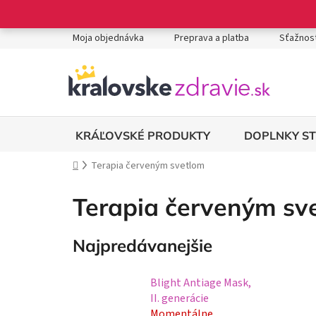
Prejsť
na
obsah
Moja objednávka
Preprava a platba
Sťažnost
DOPLNKY S
KRÁĽOVSKÉ PRODUKTY
Domov
Terapia červeným svetlom
Terapia červeným sv
Najpredávanejšie
Blight Antiage Mask,
II. generácie
Momentálne