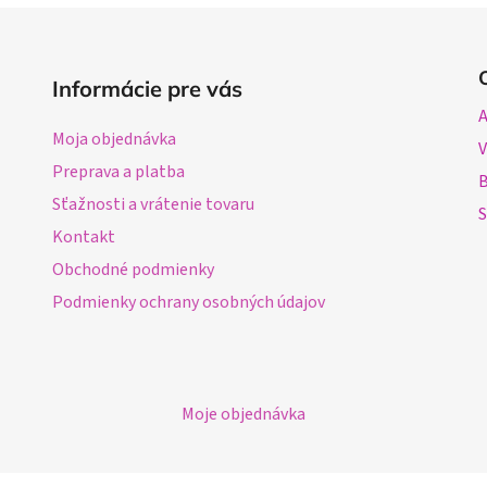
v
l
á
d
Informácie pre vás
a
A
c
Moja objednávka
i
e
Preprava a platba
B
p
Sťažnosti a vrátenie tovaru
S
r
Kontakt
v
k
Obchodné podmienky
y
Podmienky ochrany osobných údajov
v
ý
p
i
s
Moje objednávka
u