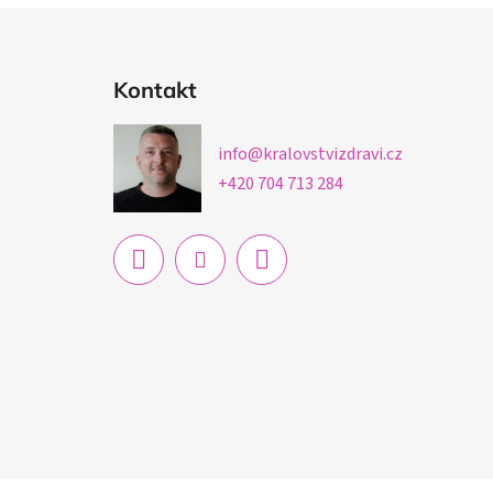
Z
á
Kontakt
p
ä
info
@
kralovstvizdravi.cz
t
+420 704 713 284
i
e