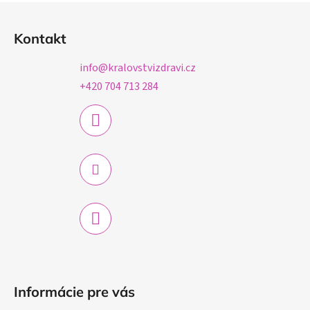
Z
á
Kontakt
p
ä
info
@
kralovstvizdravi.cz
t
+420 704 713 284
i
e
Informácie pre vás