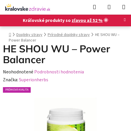
Prejsť
Hľadať
NÁKUP
na
KOŠÍK
obsah
Kráľovské produkty so
zľavou až 52 %
🌞
Domov
Doplnky stravy
Prírodné doplnky stravy
HE SHOU WU –
Power Balancer
HE SHOU WU – Power
Balancer
Priemerné
Neohodnotené
Podrobnosti hodnotenia
hodnotenie
Značka:
Superionherbs
produktu
PRÉMIOVÁ KVALITA
je
0,0
z
5
hviezdičiek.