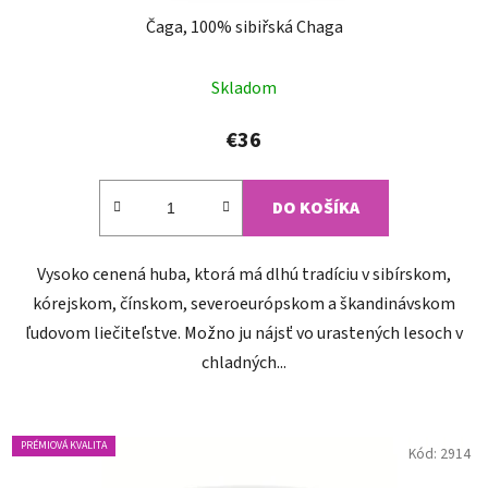
Čaga, 100% sibiřská Chaga
Priemerné
Skladom
hodnotenie
produktu
€36
je
4,7
DO KOŠÍKA
z
5
Vysoko cenená huba, ktorá má dlhú tradíciu v sibírskom,
hviezdičiek.
kórejskom, čínskom, severoeurópskom a škandinávskom
ľudovom liečiteľstve. Možno ju nájsť vo urastených lesoch v
chladných...
PRÉMIOVÁ KVALITA
Kód:
2914