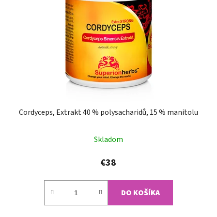
Cordyceps, Extrakt 40 % polysacharidů, 15 % manitolu
Priemerné
Skladom
hodnotenie
produktu
€38
je
4,4
DO KOŠÍKA
z
5