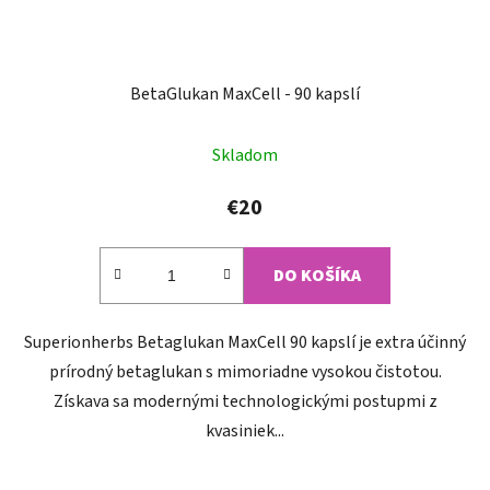
BetaGlukan MaxCell - 90 kapslí
Priemerné
Skladom
hodnotenie
produktu
€20
je
4,5
DO KOŠÍKA
z
5
Superionherbs Betaglukan MaxCell 90 kapslí je extra účinný
hviezdičiek.
prírodný betaglukan s mimoriadne vysokou čistotou.
Získava sa modernými technologickými postupmi z
kvasiniek...