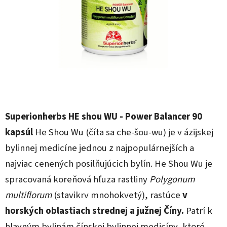
Superionherbs HE shou WU - Power Balancer 90
kapsúl
He Shou Wu (číta sa che-šou-wu) je v ázijskej
bylinnej medicíne jednou z najpopulárnejších a
najviac cenených posilňujúcich bylín. He Shou Wu je
spracovaná koreňová hľuza rastliny
Polygonum
multiflorum
(stavikrv mnohokvetý), rastúce
v
horských oblastiach strednej a južnej Číny.
Patrí k
hlavným bylinám čínskej bylinnej medicíny, ktoré