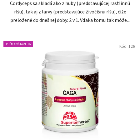
Cordyceps sa skladá ako z huby (predstavujúcej rastlinnú
hviezdičiek.
ríšu), tak aj z larvy (predstavujúce živočíšnu ríšu), čiže
preložené do dnešnej doby: 2 v 1. Vďaka tomu tak môže...
PRÉMIOVÁ KVALITA
Kód:
126