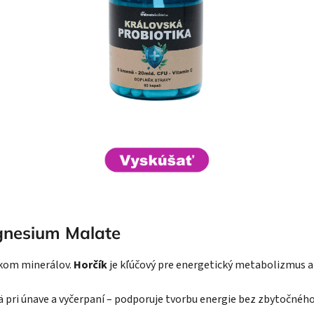
gnesium Malate
atkom minerálov.
Horčík
je kľúčový pre energetický metabolizmus a 
 pri únave a vyčerpaní – podporuje tvorbu energie bez zbytočnéh