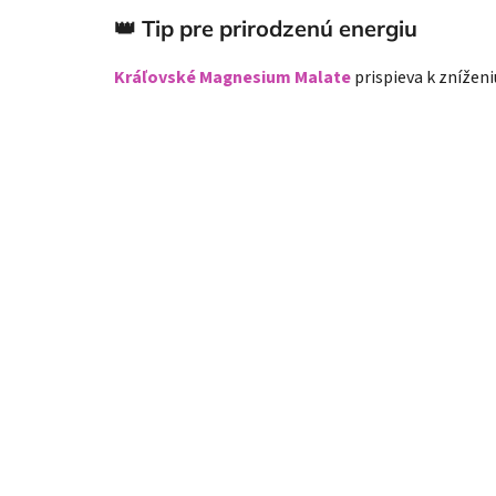
👑 Tip pre prirodzenú energiu
Kráľovské Magnesium Malate
prispieva k znížen