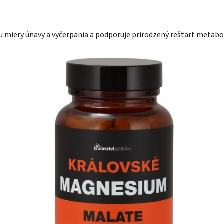
iu miery únavy a vyčerpania a podporuje prirodzený reštart metab