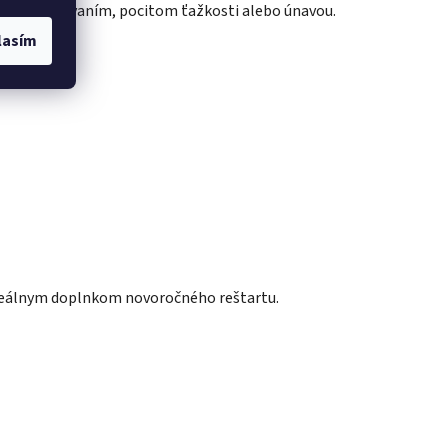
javí nafukovaním, pocitom ťažkosti alebo únavou.
lasím
ideálnym doplnkom novoročného reštartu.