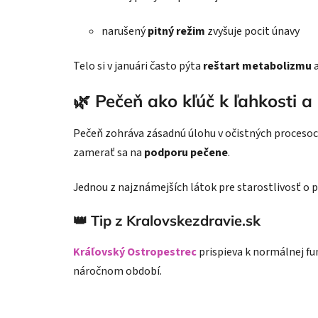
narušený
pitný režim
zvyšuje pocit únavy
Telo si v januári často pýta
reštart metabolizmu
a
🌿 Pečeň ako kľúč k ľahkosti a 
Pečeň zohráva zásadnú úlohu v očistných procesoch
zamerať sa na
podporu pečene
.
Jednou z najznámejších látok pre starostlivosť o 
👑 Tip z Kralovskezdravie.sk
Kráľovský Ostropestrec
prispieva k normálnej fu
náročnom období.