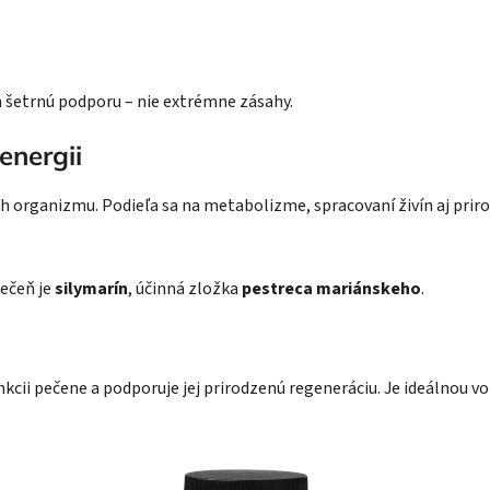
 šetrnú podporu – nie extrémne zásahy.
energii
 organizmu. Podieľa sa na metabolizme, spracovaní živín aj priro
pečeň je
silymarín
, účinná zložka
pestreca mariánskeho
.
nkcii pečene a podporuje jej prirodzenú regeneráciu. Je ideálnou v