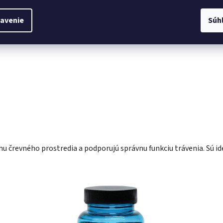
hody. Po sviatkoch môže byť črevný mikrobióm narušený, čo sa pre
avenie
Súh
 črevného prostredia a podporujú správnu funkciu trávenia. Sú 