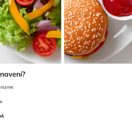
unavení?
anizme:
ie
eň