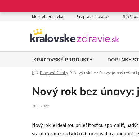
Prejsť
na
obsah
Moja objednávka
Preprava a platba
Sťažnost
DOPLNKY S
KRÁĽOVSKÉ PRODUKTY
Domov
Blogové články
Nový rok bez únavy: jemný reštart 
Nový rok bez únavy: 
30.1.2026
Nový rok je ideálnou príležitosťou spomaliť, nadýc
vrátiť organizmu
ľahkosť
, rovnováhu a podporiť j