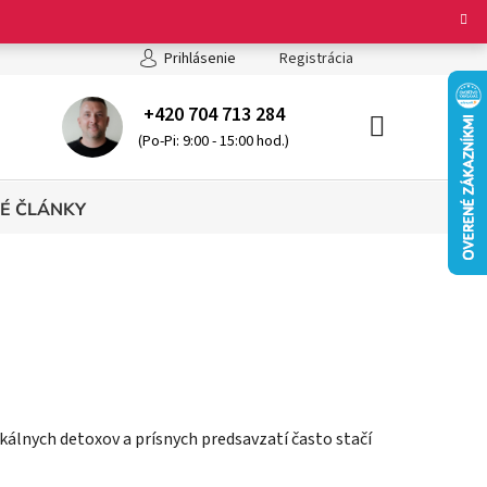
ienky ochrany osobných údajov
Registrácia
Prihlásenie
+420 704 713 284
(Po-Pi: 9:00 - 15:00 hod.)
NÁKUPNÝ
KOŠÍK
É ČLÁNKY
kálnych detoxov a prísnych predsavzatí často stačí