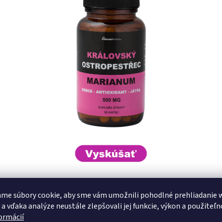
me súbory cookie, aby sme vám umožnili pohodlné prehliadanie 
ha
 a vďaka analýze neustále zlepšovali jej funkcie, výkon a použiteľn
formácií