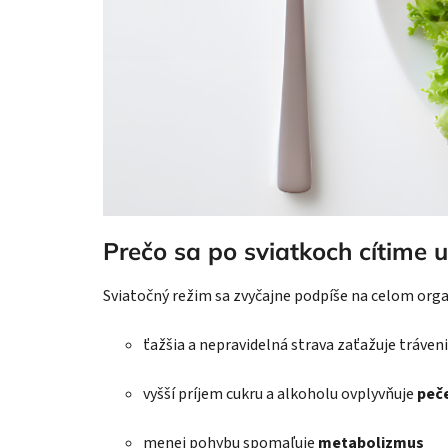
Prečo sa po sviatkoch cítime 
Sviatočný režim sa zvyčajne podpíše na celom org
ťažšia a nepravidelná strava zaťažuje tráven
vyšší príjem cukru a alkoholu ovplyvňuje
peč
menej pohybu spomaľuje
metabolizmus