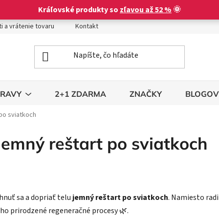
Kráľovské produkty so
zľavou až 52 %
🌞
i a vrátenie tovaru
Kontakt
Obchodné podmienky
Podm
TRAVY
2+1 ZDARMA
ZNAČKY
BLOGOV
po sviatkoch
jemný reštart po sviatkoch
hnuť sa a dopriať telu
jemný reštart po sviatkoch
. Namiesto radi
eho prirodzené regeneračné procesy 🌿.