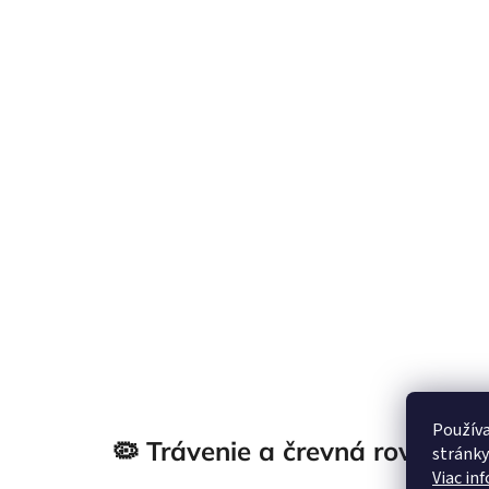
Používa
🦠 Trávenie a črevná rovnová
stránky
Viac in