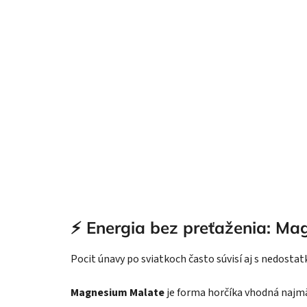
⚡ Energia bez preťaženia: Ma
Pocit únavy po sviatkoch často súvisí aj s nedost
Magnesium Malate
je forma horčíka vhodná najmä