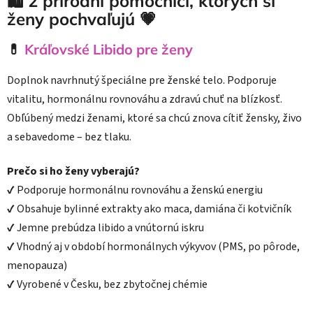
🛍 2 prírodní pomocníci, ktorých si
ženy pochvaľujú 💗
💊
Kráľovské Libido pre ženy
Doplnok navrhnutý špeciálne pre ženské telo. Podporuje
vitalitu, hormonálnu rovnováhu a zdravú chuť na blízkosť.
Obľúbený medzi ženami, ktoré sa chcú znova cítiť žensky, živo
a sebavedome – bez tlaku.
Prečo si ho ženy vyberajú?
✔ Podporuje hormonálnu rovnováhu a ženskú energiu
✔ Obsahuje bylinné extrakty ako maca, damiána či kotvičník
✔ Jemne prebúdza libido a vnútornú iskru
✔ Vhodný aj v období hormonálnych výkyvov (PMS, po pôrode,
menopauza)
✔ Vyrobené v Česku, bez zbytočnej chémie