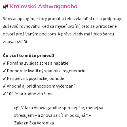
🌿
Královská
Ashwagandha
Silný adaptogén, ktorý pomáha telu zvládať stres a podporuje
duševnú rovnováhu. Keď sa myseľ uvoľní, telo sa prirodzene
otvorí prežívaným pocitom. A práve vtedy má libido šancu
znova ožiť 💫
Čo všetko môže priniesť?
✔ Pomáha zvládať stres a napätie
✔ Podporuje kvalitný spánok a regeneráciu
✔ Prispieva k psychickej pohode
✔ Vhodná aj pri dlhodobom vyčerpaní
✔ 100 % prírodné zloženie
🌿 „Vďaka Ashwagandhe spím lepšie, menej sa
stresujem – a znova sa cítim pokojná.“ –
Zákazníčka Veronika