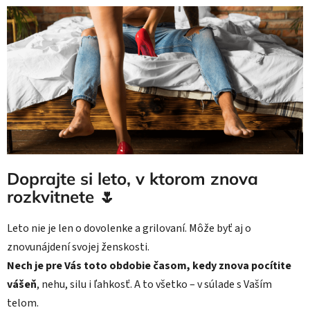
Doprajte si leto, v ktorom znova
rozkvitnete 🌷
Leto nie je len o dovolenke a grilovaní. Môže byť aj o
znovunájdení svojej ženskosti.
Nech je pre Vás toto obdobie časom, kedy znova pocítite
vášeň
, nehu, silu i ľahkosť. A to všetko – v súlade s Vaším
telom.