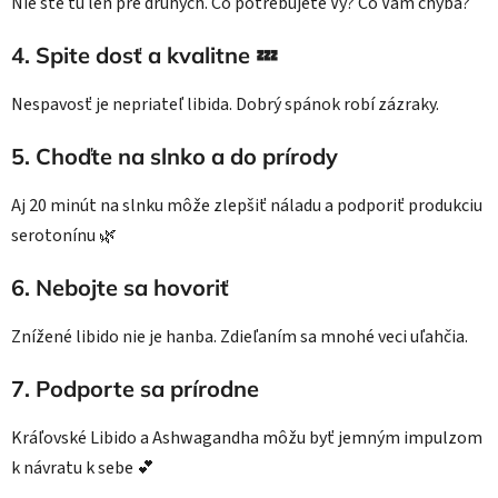
Nie ste tu len pre druhých. Čo potrebujete Vy? Čo Vám chýba?
4.
Spite dosť a kvalitne 💤
Nespavosť je nepriateľ libida. Dobrý spánok robí zázraky.
5.
Choďte na slnko a do prírody
Aj 20 minút na slnku môže zlepšiť náladu a podporiť produkciu
serotonínu 🌿
6.
Nebojte sa hovoriť
Znížené libido nie je hanba. Zdieľaním sa mnohé veci uľahčia.
7.
Podporte sa prírodne
Kráľovské Libido a Ashwagandha môžu byť jemným impulzom
k návratu k sebe 💕