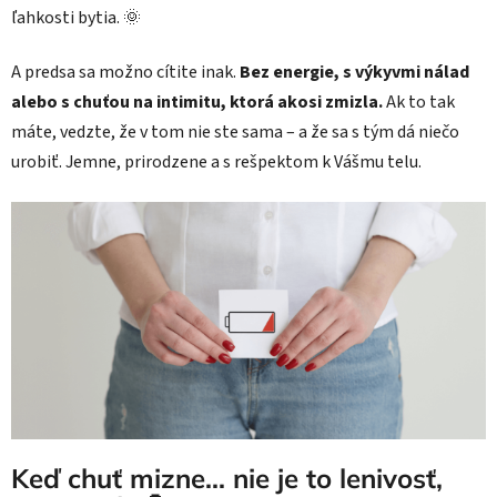
ľahkosti bytia. 🌞
A predsa sa možno cítite inak.
Bez energie, s výkyvmi nálad
alebo s chuťou na intimitu, ktorá akosi zmizla.
Ak to tak
máte, vedzte, že v tom nie ste sama – a že sa s tým dá niečo
urobiť. Jemne, prirodzene a s rešpektom k Vášmu telu.
Keď chuť mizne... nie je to lenivosť,