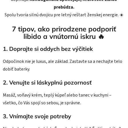
prebúdza.
Spolu tvoria silnú dvojicu pre letný reštart ženskej energie. ☀️
7 tipov, ako prirodzene podporiť
libido a vnútornú iskru 🔥
1.
Doprajte si oddych bez výčitiek
Odpočinok nie je luxus, ale základ. Zastavte sa a nechajte telo
dobiť baterky.
2.
Venujte si láskyplnú pozornosť
Masáž, voňavý krém, teplý kúpeľ alebo tanec v kuchyni –
všetko, čo Vás spojí so sebou, je správne.
3.
Vnímajte svoje potreby