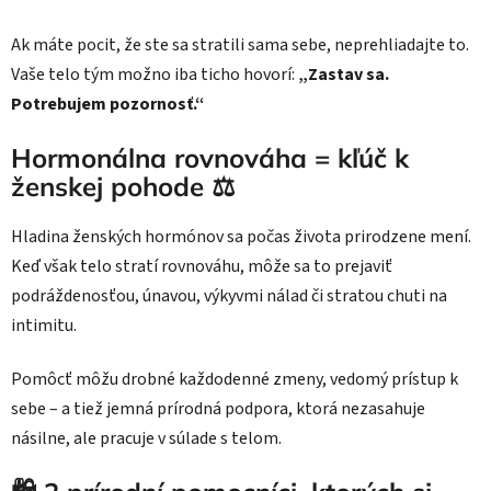
Ak máte pocit, že ste sa stratili sama sebe, neprehliadajte to.
Vaše telo tým možno iba ticho hovorí:
„Zastav sa.
Potrebujem pozornosť.“
Hormonálna rovnováha = kľúč k
ženskej pohode ⚖️
Hladina ženských hormónov sa počas života prirodzene mení.
Keď však telo stratí rovnováhu, môže sa to prejaviť
podráždenosťou, únavou, výkyvmi nálad či stratou chuti na
intimitu.
Pomôcť môžu drobné každodenné zmeny, vedomý prístup k
sebe – a tiež jemná prírodná podpora, ktorá nezasahuje
násilne, ale pracuje v súlade s telom.