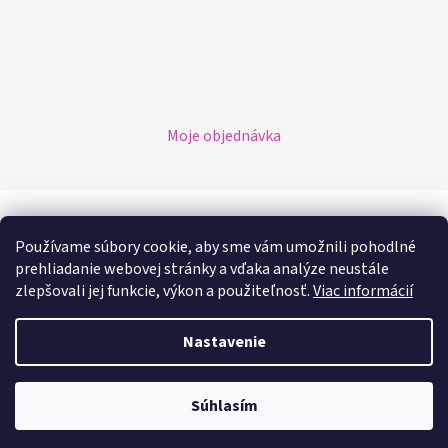
Moje objednávka
Možnosti platby
Používame súbory cookie, aby sme vám umožnili pohodlné
prehliadanie webovej stránky a vďaka analýze neustále
Možnosti dopravy
zlepšovali jej funkcie, výkon a použiteľnosť.
Viac informácií
Nastavenie
Vytvoril Shoptet
Súhlasím
Copyright 2026
Kralovskezdravie.sk
. Všetky práva
vyhradené.