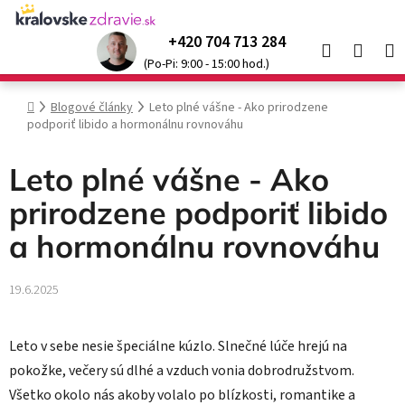
Prejsť
na
+420 704 713 284
Hľadať
NÁK
obsah
Kráľovské produkty so
zľavou až 52 %
🌞
(Po-Pi: 9:00 - 15:00 hod.)
KOŠÍ
Domov
Blogové články
Leto plné vášne - Ako prirodzene
podporiť libido a hormonálnu rovnováhu
Leto plné vášne - Ako
prirodzene podporiť libido
a hormonálnu rovnováhu
19.6.2025
Leto v sebe nesie špeciálne kúzlo. Slnečné lúče hrejú na
pokožke, večery sú dlhé a vzduch vonia dobrodružstvom.
Všetko okolo nás akoby volalo po blízkosti, romantike a