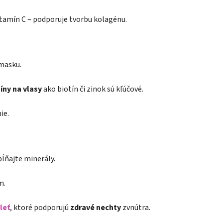
itamín C – podporuje tvorbu kolagénu.
 masku.
íny na vlasy
ako biotín či zinok sú kľúčové.
ie.
pĺňajte minerály.
m.
leť
, ktoré podporujú
zdravé nechty
zvnútra.