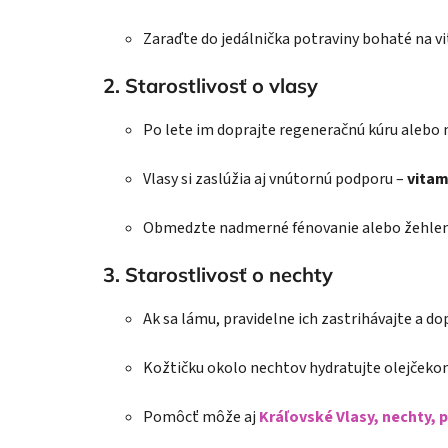
Zaraďte do jedálnička potraviny bohaté na v
2. Starostlivosť o vlasy
Po lete im doprajte regeneračnú kúru alebo
Vlasy si zaslúžia aj vnútornú podporu –
vitam
Obmedzte nadmerné fénovanie alebo žehlen
3. Starostlivosť o nechty
Ak sa lámu, pravidelne ich zastrihávajte a do
Kožtičku okolo nechtov hydratujte olejčeko
Pomôcť môže aj
Kráľovské Vlasy, nechty, p