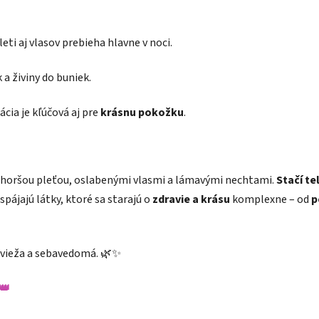
eti aj vlasov prebieha hlavne v noci.
 a živiny do buniek.
ácia je kľúčová aj pre
krásnu pokožku
.
 horšou pleťou, oslabenými vlasmi a lámavými nechtami.
Stačí te
spájajú látky, ktoré sa starajú o
zdravie a krásu
komplexne – od
p
 svieža a sebavedomá. 🌿✨
👑