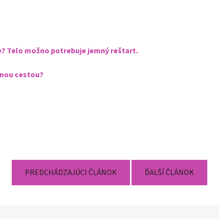
e? Telo možno potrebuje jemný reštart.
zenou cestou?
PREDCHÁDZAJÚCI ČLÁNOK
ĎALŠÍ ČLÁNOK