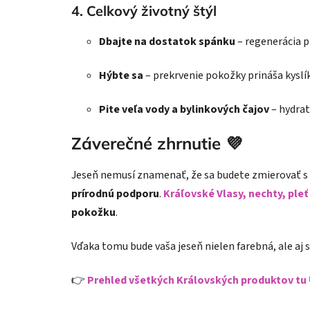
4. Celkový životný štýl
Dbajte na
dostatok spánku
– regenerácia pl
Hýbte sa
– prekrvenie pokožky prináša kyslík
Pite veľa vody a bylinkových čajov
– hydrat
Záverečné zhrnutie 💜
Jeseň nemusí znamenať, že sa budete zmierovať s
prírodnú podporu
.
Kráľovské Vlasy, nechty, pleť
pokožku
.
Vďaka tomu bude vaša jeseň nielen farebná, ale aj
👉
Prehled všetkých Královských produktov tu