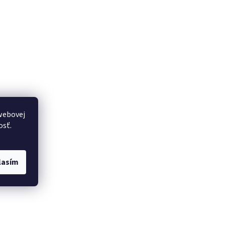
webovej
osť.
lasím