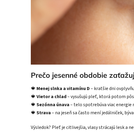
Prečo jesenné obdobie zaťažu
🍁
Menej slnka a vitamínu D
– kratšie dni ovplyvňu
🍁
Vietor a chlad
– vysušujú pleť, ktorá potom pô
🍁
Sezónna únava
– telo spotrebúva viac energie
🍁
Strava
– na jeseň sa často mení jedálniček, býva
Výsledok? Pleť je citlivejšia, vlasy strácajú lesk a 