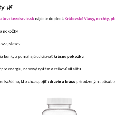
ty 🌿
ralovskezdravie.sk
nájdete doplnok
Kráľovské Vlasy, nechty, pl
 a pokožky.
v aj vlasov.
nia bunky a pomáhajú udržiavať
krásnu pokožku
.
pre energiu, nervový systém a celkovú vitalitu.
re každého, kto chce spojiť
zdravie a krásu
prirodzeným spôsobo