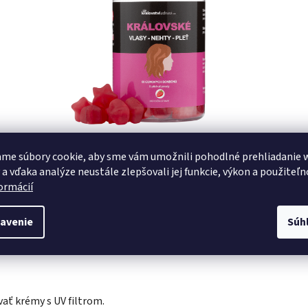
me súbory cookie, aby sme vám umožnili pohodlné prehliadanie 
 a vďaka analýze neustále zlepšovali jej funkcie, výkon a použiteľn
formácií
hémie? ✨
avenie
Súh
ať krémy s UV filtrom.