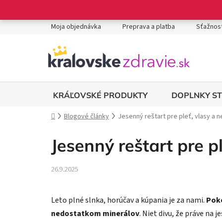
Prejsť
na
obsah
Moja objednávka
Preprava a platba
Sťažnost
DOPLNKY S
KRÁĽOVSKÉ PRODUKTY
Domov
Blogové články
Jesenný reštart pre pleť, vlasy a 
Jesenný reštart pre p
26.9.2025
Leto plné slnka, horúčav a kúpania je za nami.
Poko
nedostatkom minerálov
. Niet divu, že práve na 