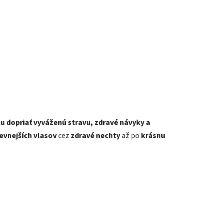
lu dopriať vyváženú stravu, zdravé návyky a
evnejších vlasov
cez
zdravé nechty
až po
krásnu