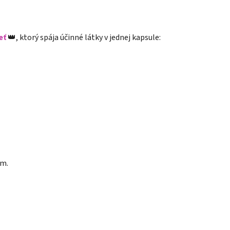
eť
👑, ktorý spája účinné látky v jednej kapsule:
m.