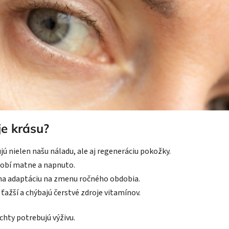
je krásu?
jú nielen našu náladu, ale aj regeneráciu pokožky.
sobí matne a napnuto.
 na adaptáciu na zmenu ročného obdobia.
 ťažší a chýbajú čerstvé zdroje vitamínov.
nechty potrebujú výživu.