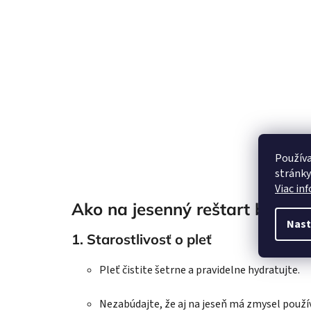
Používa
stránky
Viac in
Ako na jesenný reštart bez c
Nast
1. Starostlivosť o pleť
Pleť čistite šetrne a pravidelne hydratujte.
Nezabúdajte, že aj na jeseň má zmysel použív