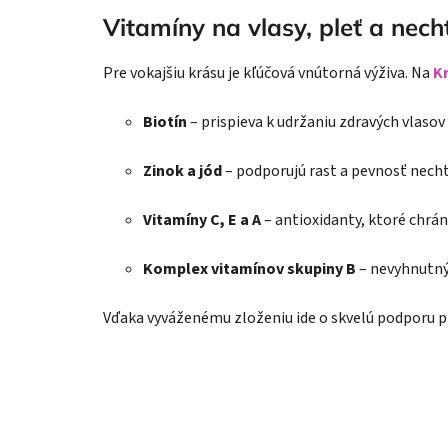
Vitamíny na vlasy, pleť a nech
Pre vokajšiu krásu je kľúčová vnútorná výživa. Na
K
Biotín
– prispieva k udržaniu zdravých vlasov
Zinok a jód
– podporujú rast a pevnosť nechto
Vitamíny C, E a A
– antioxidanty, ktoré chrá
Komplex vitamínov skupiny B
– nevyhnutný 
Vďaka vyváženému zloženiu ide o skvelú podporu p