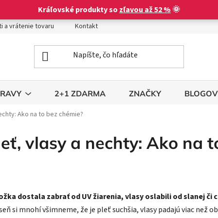
Kráľovské produkty so
zľavou až 52 %
🌞
i a vrátenie tovaru
Kontakt
Obchodné podmienky
Podm
TRAVY
2+1 ZDARMA
ZNAČKY
BLOGOV
nechty: Ako na to bez chémie?
leť, vlasy a nechty: Ako na 
žka dostala zabrať od UV žiarenia, vlasy oslabili od slanej či
jeseň si mnohí všimneme, že je pleť suchšia, vlasy padajú viac než o