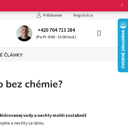
ienky ochrany osobných údajov
Registrácia
Prihlásenie
+420 704 713 284
(Po-Pi: 9:00 - 15:00 hod.)
NÁKUPNÝ
KOŠÍK
É ČLÁNKY
to bez chémie?
 chlórovanej vody a nechty mohli zoslabnúť
bvykle a nechty sa lámu.