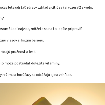
čas leta udržať zdravý vzhľad a cítiť sa (aj vyzerať) skvelo.
e?
lasom škodí najviac, môžete sa na to lepšie pripraviť.
úru vlasov aj kožnú bariéru.
strácajú pružnosť a lesk.
telo môže postrádať dôležité vitamíny.
y režimu a horúčavy sa odrážajú aj na vzhľade.