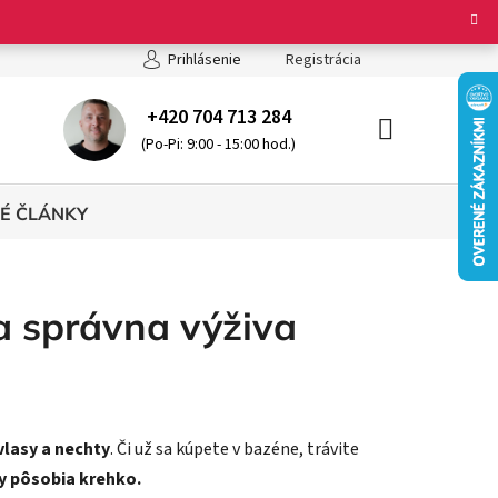
ienky ochrany osobných údajov
Registrácia
Prihlásenie
+420 704 713 284
(Po-Pi: 9:00 - 15:00 hod.)
NÁKUPNÝ
KOŠÍK
É ČLÁNKY
 a správna výživa
vlasy a nechty
. Či už sa kúpete v bazéne, trávite
ty pôsobia krehko.