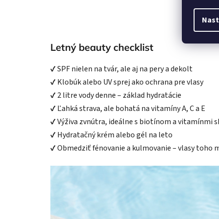
Nast
Letný beauty checklist
✔ SPF nielen na tvár, ale aj na pery a dekolt
✔ Klobúk alebo UV sprej ako ochrana pre vlasy
✔ 2 litre vody denne – základ hydratácie
✔ Ľahká strava, ale bohatá na vitamíny A, C a E
✔ Výživa zvnútra, ideálne s biotínom a vitamínmi s
✔ Hydratačný krém alebo gél na leto
✔ Obmedziť fénovanie a kulmovanie – vlasy toho m