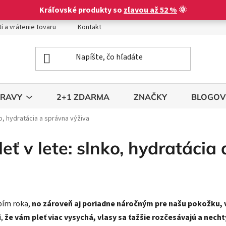
Kráľovské produkty so
zľavou až 52 %
🌞
i a vrátenie tovaru
Kontakt
Obchodné podmienky
Podm
TRAVY
2+1 ZDARMA
ZNAČKY
BLOGOV
ko, hydratácia a správna výživa
leť v lete: slnko, hydratácia
obím roka,
no zároveň aj poriadne náročným pre našu pokožku, 
i,
že vám pleť viac vysychá, vlasy sa ťažšie rozčesávajú a nech