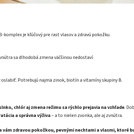
-komplex je kľúčový pre rast vlasov a zdravú pokožku.
zvnútra sa dlhodobá zmena väčšinou nedostaví.
oslabiť. Potrebujú najmä zinok, biotín a vitamíny skupiny B.
slnko, chlór aj zmena režimu sa rýchlo prejavia na vzhľade
. Do
atácia a správna výživa
– a to nielen zvonka, ale aj zvnútra.
a vám zdravou pokožkou, pevnými nechtami a vlasmi, ktoré budú 