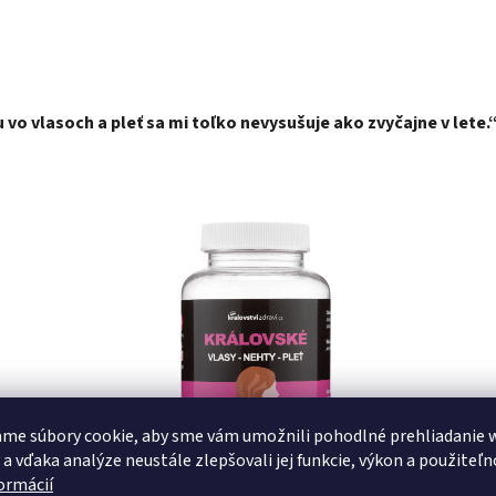
 vo vlasoch a pleť sa mi toľko nevysušuje ako zvyčajne v lete.
me súbory cookie, aby sme vám umožnili pohodlné prehliadanie 
 a vďaka analýze neustále zlepšovali jej funkcie, výkon a použiteľn
formácií