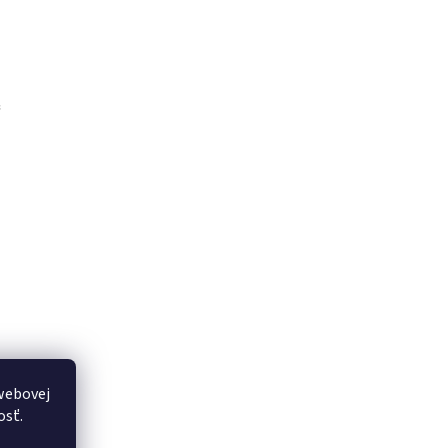
“
webovej
osť.