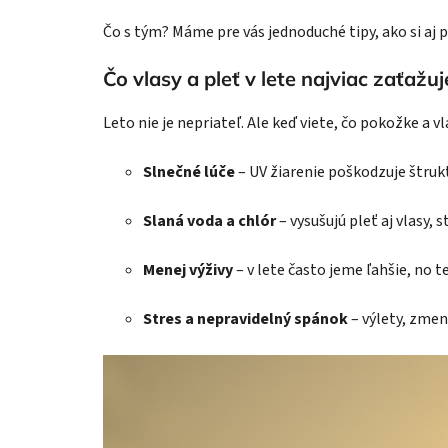
Čo s tým? Máme pre vás jednoduché tipy, ako si aj po
Čo vlasy a pleť v lete najviac zaťažuj
Leto nie je nepriateľ. Ale keď viete, čo pokožke a v
Slnečné lúče
– UV žiarenie poškodzuje štrukt
Slaná voda a chlór
– vysušujú pleť aj vlasy, 
Menej výživy
– v lete často jeme ľahšie, no 
Stres a nepravidelný spánok
– výlety, zmen