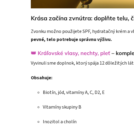
Krása začína zvnútra: doplňte telu, 
Zvonku možno použijete SPF, hydratačný krém a vlas
pevné, telo potrebuje správnu výživu.
👑 Kráľovské vlasy, nechty, pleť
– komple
Vyvinuli sme doplnok, ktorý spája 12 dôležitých lát
Obsahuje:
Biotín, jód, vitamíny A, C, D2, E
Vitamíny skupiny B
Inozitol a cholín