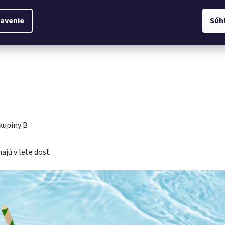
avenie
Súh
kupiny B
ajú v lete dosť