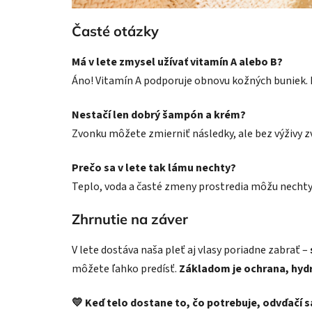
Časté otázky
Má v lete zmysel užívať vitamín A alebo B?
Áno! Vitamín A podporuje obnovu kožných buniek. B
Nestačí len dobrý šampón a krém?
Zvonku môžete zmierniť následky, ale bez výživy 
Prečo sa v lete tak lámu nechty?
Teplo, voda a časté zmeny prostredia môžu nechty 
Zhrnutie na záver
V lete dostáva naša pleť aj vlasy poriadne zabrať –
môžete ľahko predísť.
Základom je ochrana, hydr
💛 Keď telo dostane to, čo potrebuje, odvďačí s