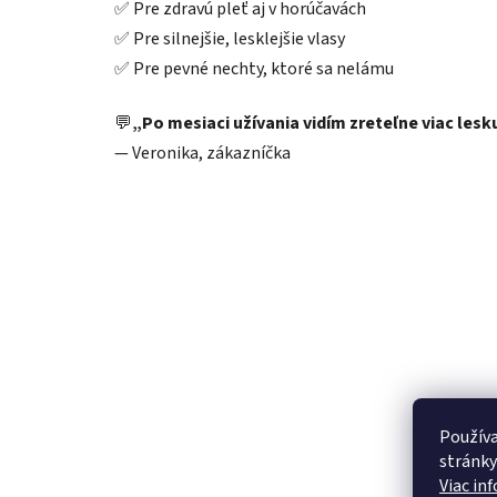
✅ Pre zdravú pleť aj v horúčavách
✅ Pre silnejšie, lesklejšie vlasy
✅ Pre pevné nechty, ktoré sa nelámu
💬
„Po mesiaci užívania vidím zreteľne viac lesku
— Veronika, zákazníčka
Používa
stránky
Viac in