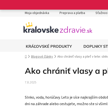
Prejsť
na
obsah
Moja objednávka
Preprava a platba
Sťažnost
DOPLNKY S
KRÁĽOVSKÉ PRODUKTY
Domov
Blogové články
Ako chrániť vlasy a pleť v lete: sln
Ako chrániť vlasy a p
7.8.2025
Slnko, voda, horúčavy. Leto je síce najkrajším obd
dni na záhrade alebo cestujete, možno ste si všiml